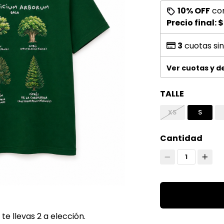
10% OFF
co
Precio final:
$
3
cuotas sin
Ver cuotas y 
TALLE
XS
S
Cantidad
1
te llevas 2 a elección.