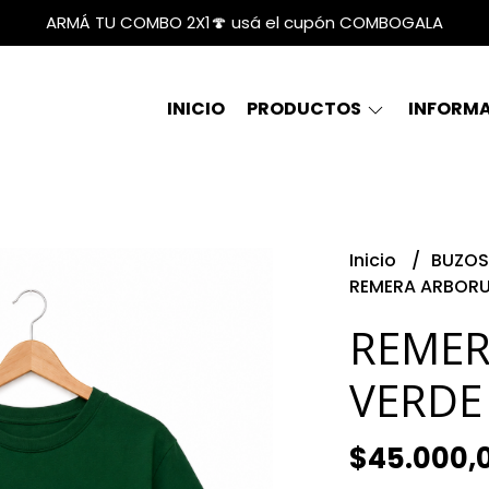
ARMÁ TU COMBO 2X1🍄 usá el cupón COMBOGALA
INICIO
PRODUCTOS
INFORM
Inicio
BUZOS
REMERA ARBORU
REMER
VERDE
$45.000,